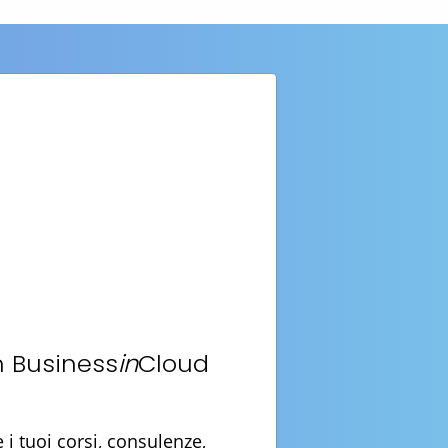
n Business
in
Cloud
i tuoi corsi, consulenze,